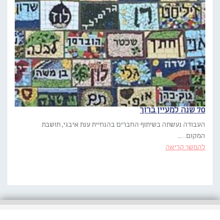
70 שנה למעיין ברוך
העבודה נעשתה בשיתוף החברים בהנחיית ענת איבגי, תושבת
המקום….
להמשך קריאה