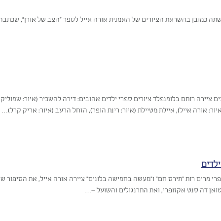
תה כמובן בהשראת הציורים של האמנית אורה אייל לספר "הצב של אורן", שכתבה
ם ציירה רותם בלומנפלד ציורים ספרי ילדים אהובים: דירה להשכיר (איור: שמוליק
ור: אורה אייל), איילת מטיילת (איור: רינת הופר), הזחל הרעב (איור: אריק קרל)…
ילדים
רי מרים רות "תירס חם" ו"מעשה בחמישה בלונים" ציירה אורה אייל, את הסיפור של 
ואן דה סנט אקזופרי, ואת התרנגולים והשועל –…