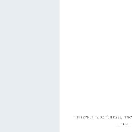
המיגוניות עוטרו בידי האמן אליסף מיארה בציורי המאיירים של מיטב ספרי הילדים בעברית. אליסף מיארה (1983) נולד באשדוד, איש חינוך
ב הנגב….