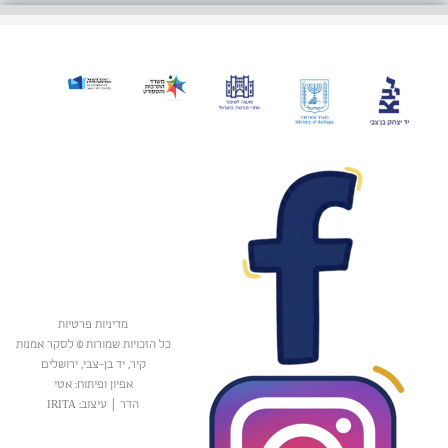
מדיניות פרטיות
כל הזכויות שמורות © לסקר אמנות
קיר, יד בן-צבי, ירושלים
אפיון ופיתוח: אטי
הדר
|
עיצוב: IRITA