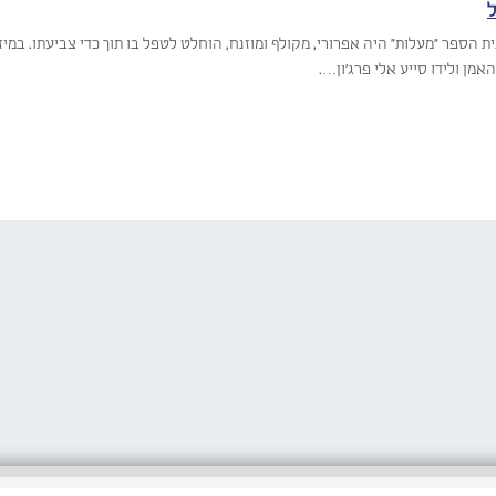
ית הספר "מעלות" היה אפרורי, מקולף ומוזנח, הוחלט לטפל בו תוך כדי צביעתו. במי
אמן ולידו סייע אלי פרג'ון….