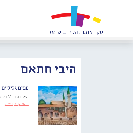
היבי חתאם
נופים גליליים
היצירה כוללת 12 ציורי ענק בתחום בית הספר – חלקם מתארים את נופי הגליל, ובחלקם מתוארת מפלתו של נפוליאון….
להמשך קריאה