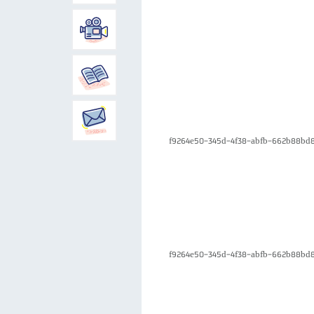
f9264e50-345d-4f38-abfb-662b88bd8d4e 462e88-
f9264e50-345d-4f38-abfb-662b88bd8d4e 462e88-