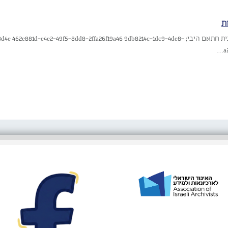
ת
סרטונים על האמנית חתאם היבי; 1d-e4e2-49f5-8dd8-2ffa26f19a46 9db8214c-1dc9-4de8
a