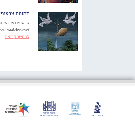
תמונות צבעוניו
224-766d2b59c9ef…
להמשך קריאה