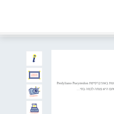
האמנית מרב (גרסיאלה) זוברמן־פרקל ילידת בואנוס איירס ארגנטינה (1947–), למדה תואר ראשון באמנות באוניברסיטת Predyliano Pueyrredon
קשתם היא פנתה לכמה בתי…