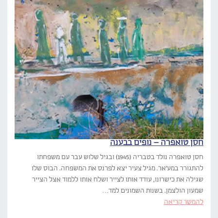
חסן טואפרה – נופים בבענה
חסן טואפרה נולד בטבריה (1945) ובגיל שלוש עבר עם משפחתו
להתגורר במע'אר. מגיל צעיר יצא לפרנס את המשפחה. הבוס שלו
שגילה את כישרונו, עודד אותו לצייר ושלח אותו ללמוד אצל הצייר
שמעון הולצמן. בשנות השמונים למד…
להמשך קריאה