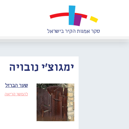
ימגוצ'י נובויה
שער הברזל
להמשך קריאה