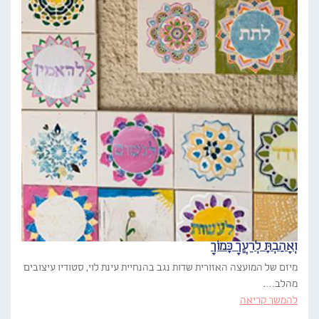
וְאָהַבְתָּ לְרֵעֲךָ כָּמוֹךָ
מיזם של המועצה האזורית שדות נגב בהנחיית עינת לוי, סטודיו עיצובים
מהלב….
להמשך קריאה