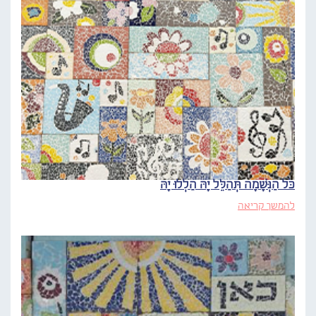
כֹּל הַנְּשָׁמָה תְּהַלֵּל יָהּ הַלְלוּ יָהּ
להמשך קריאה