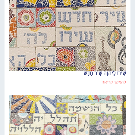
שִׁירוּ לַיהוָה שִׁיר חָדָשׁ
להמשך קריאה