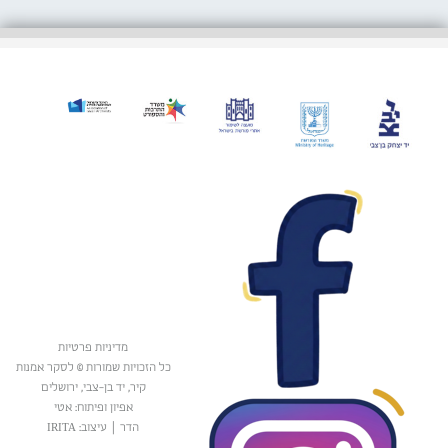
מדיניות פרטיות
כל הזכויות שמורות © לסקר אמנות
קיר, יד בן-צבי, ירושלים
אפיון ופיתוח: אטי
הדר
|
עיצוב: IRITA