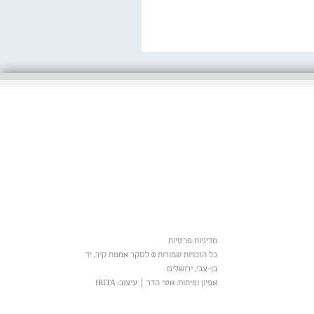
מדיניות פרטיות
כל הזכויות שמורות © לסקר אמנות קיר, יד
בן-צבי, ירושלים
אפיון ופיתוח: אטי הדר
|
עיצוב: IRITA