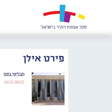
פירט אילן
תבליטי בטון
להמשך קריאה