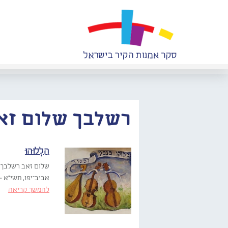
רשלבך שלום זא
הַלְלוּהוּ
שלום זאב רשלבך ה
אביב־יפו, תשי"א –
להמשך קריאה