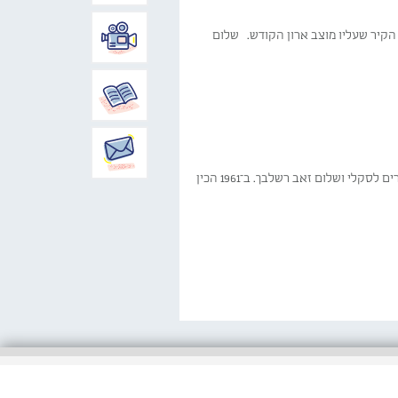
נת 2022 אמן גיא קפלן צבע מחדש את הקיר שעליו מוצב ארון הקודש. שלום
את הציורים בתקרת בית הכנסת ובקורותיה התומכות תכנן מאיר בן־אורי ב־1957 והם בוצעו בידי הציירים לסקלי ושלום זאב רשלבך. ב־1961 הכין