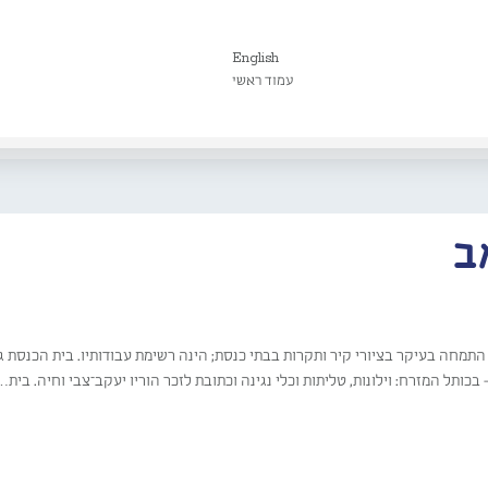
English
עמוד ראשי
ב
תמחה בעיקר בציורי קיר ותקרות בבתי כנסת; הינה רשימת עבודותיו. בית הכנסת ג
 בכותל המזרח: וילונות, טליתות וכלי נגינה וכתובת לזכר הוריו יעקב־צבי וחיה. בית…