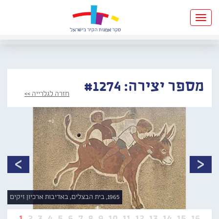
Toggle
navigation
מספר יצירה: #1274
חזרה לגלרייה >>
1965, בית הבצלים, באדיבות ארכיון זיקים
1
2
3
4
5
6
7
8
9
10
11
12
13
14
15
16