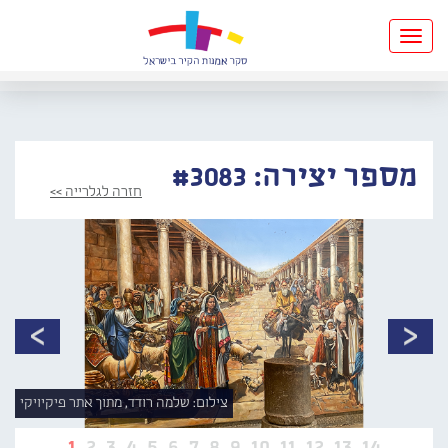
Toggle
navigation
מספר יצירה: #3083
חזרה לגלרייה >>
צילום: שלמה רודד, מתוך אתר פיקיויקי
1
2
3
4
5
6
7
8
9
10
11
12
13
14