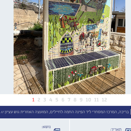
1
2
3
4
5
6
7
8
9
10
11
12
|
בריכה, המרכז המסחרי ליד הפינה החמה לחיילים, המועצה האזורית גוש עציון //
ב
נושא:
תאריך: