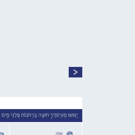
יָפוּצוּ מַעְיְנֹתֶיךָ חוּצָה בָּרְחֹבוֹת פַּלְגֵי מָיִם 
אמן: