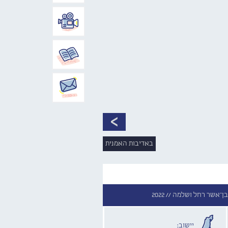
באדיבות האמנית
ן־אשר רחל ושלמה //
2022
יישוב: