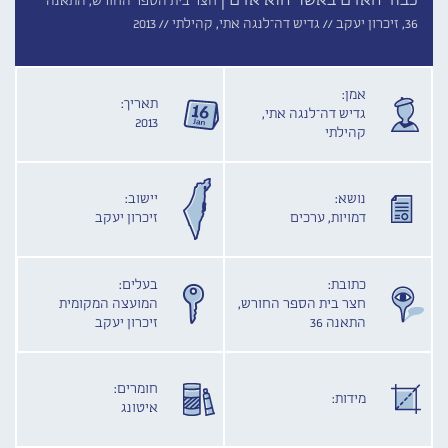
כבוד האדם באשר הוא אדם |
חצר בית הספר החורש, התאנה
36, זיכרון יעקב //
גדיש דה־לנגה אתי, קהילתי //
2013
אמן:
תאריך:
גדיש דה־לנגה אתי,
2013
קהילתי
נושא:
יישוב:
דמויות, ערכים
זיכרון יעקב
כתובת:
בעלים:
חצר בית הספר החורש,
המועצה המקומית
התאנה 36
זיכרון יעקב
חומרים:
מידות:
איטונג