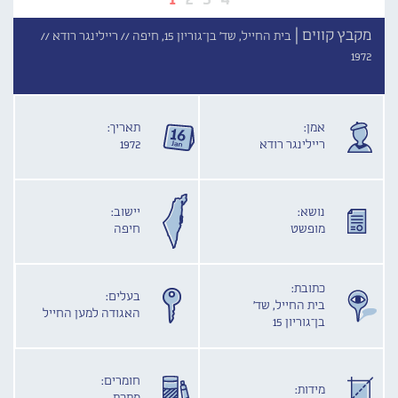
מקבץ קווים |
בית החייל, שד' בן־גוריון 15, חיפה //
ריילינגר רודא //
1972
אמן:
תאריך:
ריילינגר רודא
1972
נושא:
יישוב:
מופשט
חיפה
כתובת:
בעלים:
בית החייל, שד'
האגודה למען החייל
בן־גוריון 15
חומרים:
מידות: