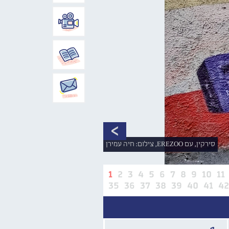
סירקין, עם EREZOO, צילום: חיה עמירן
1
2
3
4
5
6
7
8
9
10
11
35
36
37
38
39
40
41
4