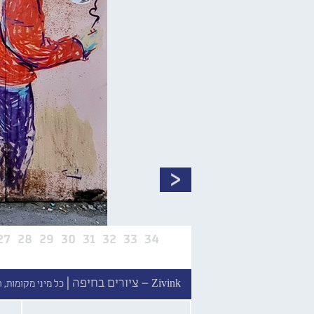
27
28
29
30
31
32
33
34
Zivink – ציורים בחיפה |
כל מיני מקומות, 