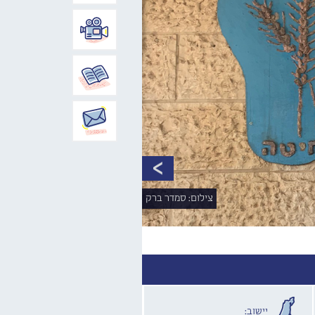
צילום: סמדר ברק
יישוב: