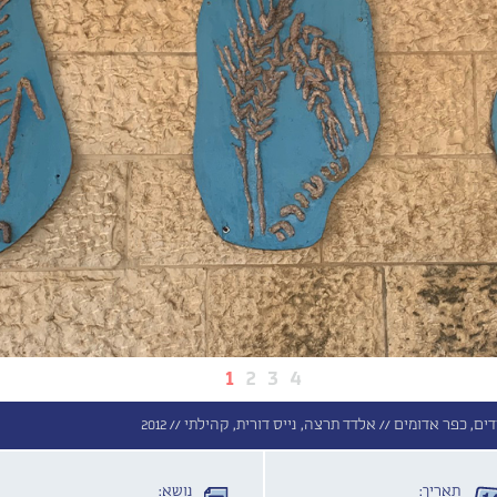
1
2
3
4
ים, כפר אדומים //
אלדד תרצה, נייס דורית, קהילתי //
2012
תאריך:
נושא: