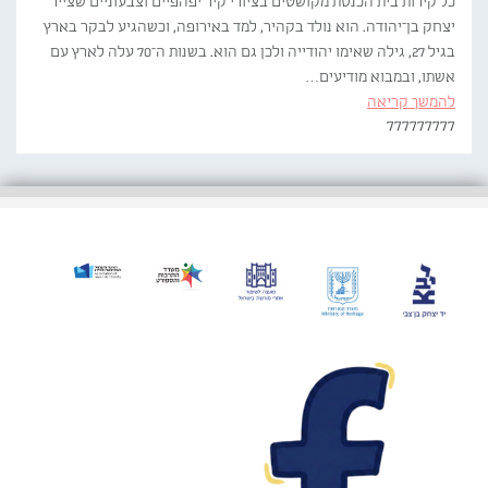
כל קירות בית הכנסת מקושטים בציורי קיר יפהפיים וצבעוניים שצייר
יצחק בן־יהודה. הוא נולד בקהיר, למד באירופה, וכשהגיע לבקר בארץ
בגיל 27, גילה שאימו יהודייה ולכן גם הוא. בשנות ה־70 עלה לארץ עם
אשתו, ובמבוא מודיעים…
להמשך קריאה
777777777