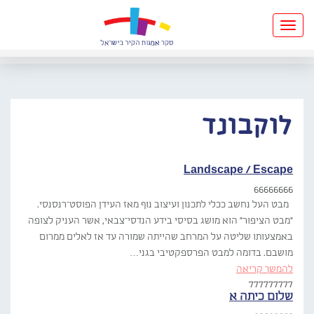
Toggle
navigation
לוקבונד
Landscape / Escape
66666666
מבט העל נחשב ככלי לתכנון ועיצוב נוף מאז העידן הפוסט־רנסנסי.
"מבט הציפור" הוא מושג בסיסי בידע הנדסי־צבאי, אשר העניק לצופה
באמצעותו שליטה על המרחב שהייתה שמורה עד אז לאלים ממרום
מושבם. בדומה למבט הפרספקטיבי בגני…
להמשך קריאה
777777777
שלום כיתה א