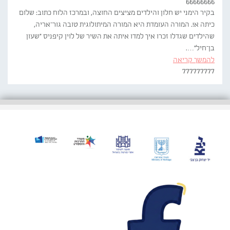
66666666
בקיר הימני יש חלון והילדים מציצים החוצה, ובמרכז הלוח כתוב: שלום
כיתה א!. המורה העומדת היא המורה המיתולוגית טובה גור־אריה,
שהילדים שגדלו זכרו איך למדו איתה את השיר של לוין קיפניס "שעון
בן־חיל"….
להמשך קריאה
777777777