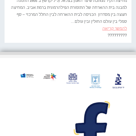
מחיצת הקיר ממתכת שיצר האמן בצלאל (ליליק) שץ ב־1966 הוזמנה
למבנה בית ההארחה של התזמורת הפילהרמונית ברמת אביב. המחיצה
חצצה בין מסדרון הכניסה לבית ההארחה לבין החלל המרכזי – סף
סמלי בין עולם החוּלין ובין עולם…
להמשך קריאה
777777777