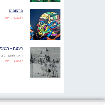
פרצופים
להמשך קריאה
רעננה – תשעי
האמן חותם על ציוריו בכי
להמשך קריאה