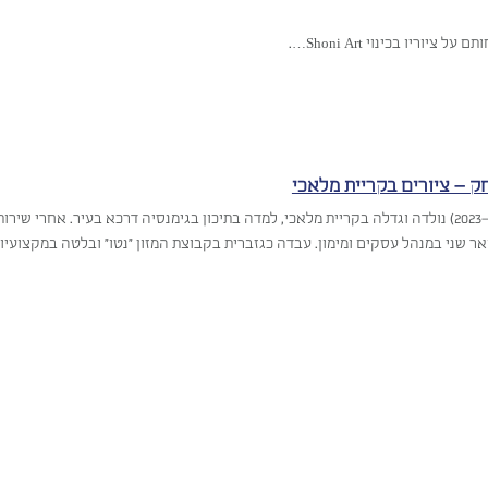
 ציוריו בכינוי Shoni Art….
ק – ציורים בקריית מלאכי
לירז אסולין (1985–2023) נולדה וגדלה בקריית מלאכי, למדה בתיכון בגימנסיה דרכא בעיר. א
אר שני במנהל עסקים ומימון. עבדה כגזברית בקבוצת המזון ״נטו״ ובלטה במקצועי