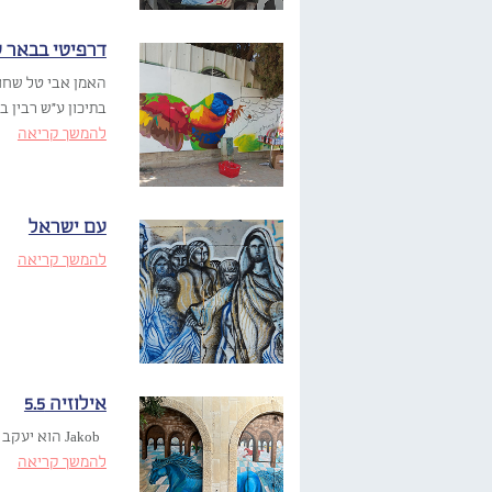
דרפיטי בבאר 
בתיכון ע”ש רבין 
להמשך קריאה
עם ישראל
להמשך קריאה
אילוזיה 5.5
Jakob הוא יעקב בן־זיקרי, אמן באר שבעי. ריאיון עם האמן….
להמשך קריאה