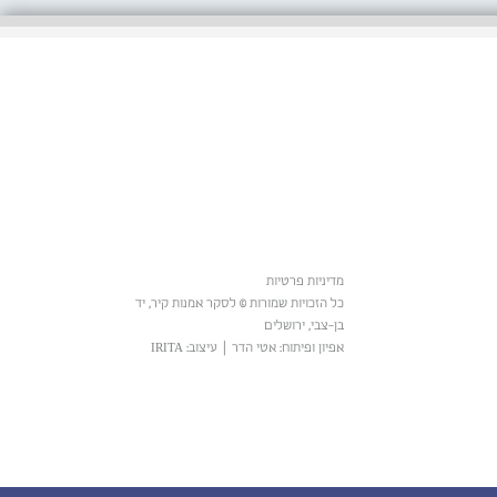
מדיניות פרטיות
כל הזכויות שמורות © לסקר אמנות קיר, יד
בן-צבי, ירושלים
אפיון ופיתוח: אטי הדר
|
עיצוב: IRITA