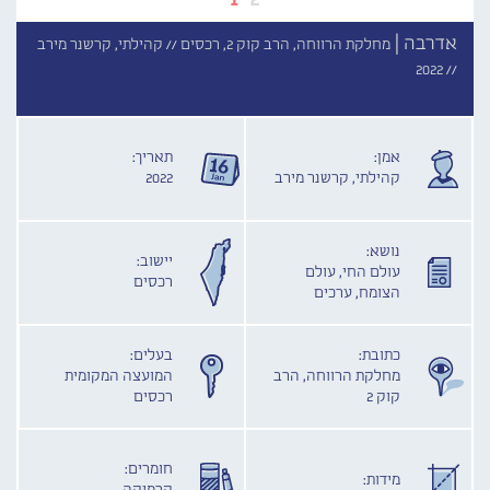
אדרבה |
מחלקת הרווחה, הרב קוק 2, רכסים //
קהילתי, קרשנר מירב
2022
//
אמן:
תאריך:
קהילתי, קרשנר מירב
2022
נושא:
יישוב:
עולם החי, עולם
רכסים
הצומח, ערכים
כתובת:
בעלים:
מחלקת הרווחה, הרב
המועצה המקומית
קוק 2
רכסים
חומרים:
מידות: