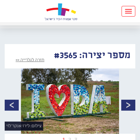
Toggle
navigation
מספר יצירה: #3565
חזרה לגלרייה >>
צילום: לירז אנקר־לוי
1
2
3