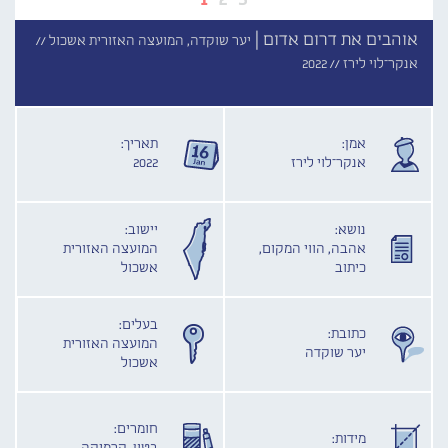
אוהבים את דרום אדום |
יער שוקדה, המועצה האזורית אשכול //
אנקר־לוי לירז //
2022
אמן:
תאריך:
אנקר־לוי לירז
2022
נושא:
יישוב:
אהבה, הווי המקום,
המועצה האזורית
כיתוב
אשכול
בעלים:
כתובת:
המועצה האזורית
יער שוקדה
אשכול
חומרים:
מידות: