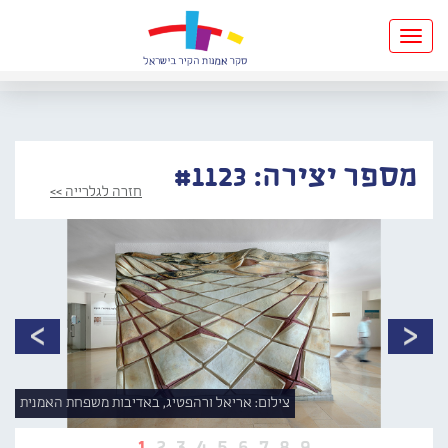
Toggle
navigation
מספר יצירה: #1123
חזרה לגלרייה >>
צילום: אריאל ורהפטיג, באדיבות משפחת האמנית
1
2
3
4
5
6
7
8
9