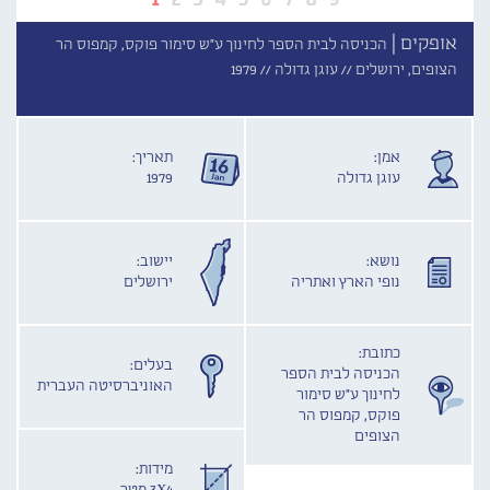
אופקים |
הכניסה לבית הספר לחינוך ע"ש סימור פוקס, קמפוס הר
הצופים, ירושלים //
עוגן גדולה //
1979
אמן:
תאריך:
עוגן גדולה
1979
נושא:
יישוב:
נופי הארץ ואתריה
ירושלים
כתובת:
בעלים:
הכניסה לבית הספר
האוניברסיטה העברית
לחינוך ע"ש סימור
פוקס, קמפוס הר
הצופים
מידות: