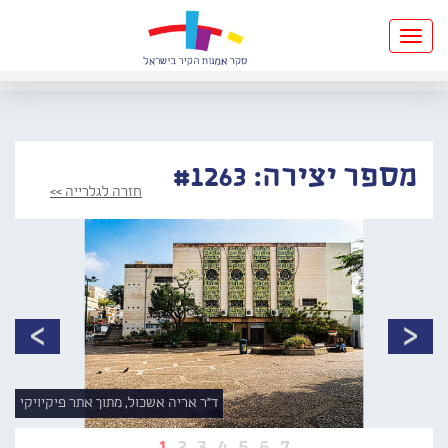
Toggle
navigation
מספר יצירה: #1263
חזרה לגלרייה >>
ד"ר אריה אשכול, מתוך אתר פיקיויקי
1
2
3
4
5
6
7