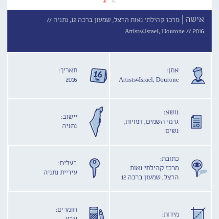
אישה |
מרכז קהילתי נאות הרצל, שמעון ברכה 12, נתניה //
Artists4Israel, Dourone //
2016
אמן:
תאריך:
2016
Artists4Israel, Dourone
נושא:
יישוב:
גרמי השמים, דמויות,
נתניה
נשים
כתובת:
בעלים:
מרכז קהילתי נאות
עיריית נתניה
הרצל, שמעון ברכה 12
חומרים:
מידות: