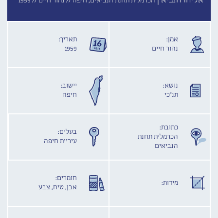
אליהו הנביא |
הכרמלית תחנת הנביאים, חיפה //
נהור חיים //
1959
אמן:
תאריך:
נהור חיים
1959
נושא:
יישוב:
תנ"כי
חיפה
כתובת:
בעלים:
הכרמלית תחנת
עיריית חיפה
הנביאים
חומרים:
מידות:
אבן, טיח, צבע