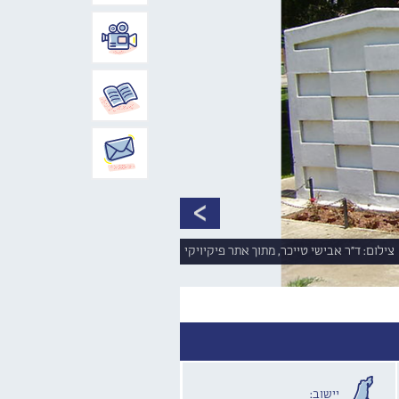
צילום: ד"ר אבישי טייכר, מתוך אתר פיקיויקי
יישוב: