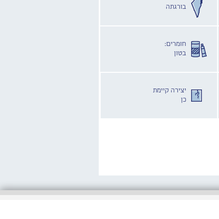
בורגתה
חומרים:
בטון
יצירה קיימת
כן