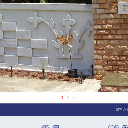
1
2
3
//
1974
תאריך:
נושא: