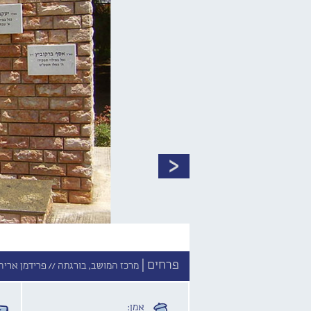
פרחים |
מרכז המושב, בורגתה //
פרידמן אריה 
אמן: