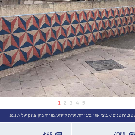
1
2
3
4
5
ם //
ביבי אתי, ביבי דוד, ועדת קישוט, מזרחי מתן, פינק יעל //
2019
תאריך:
נושא: