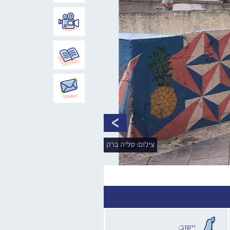
צילום: טליה ברק
יישוב: