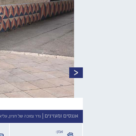
אננסים ומעוינים |
גדר נמוכה של חניון, עליאש 3, ירושלי
אמן: