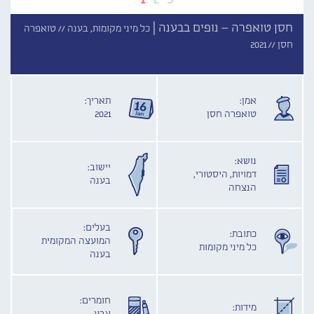
חסן טואפרה – נופים בבענה |
כל מיני מקומות, בענה //
טואפרה
חסן //
2021
אמן:
תאריך:
טואפרה חסן
2021
נושא:
יישוב:
דמויות, היסטורי,
בענה
הנצחה
בעלים:
כתובת:
המועצה המקומית
כל מיני מקומות
בענה
חומרים:
מידות: