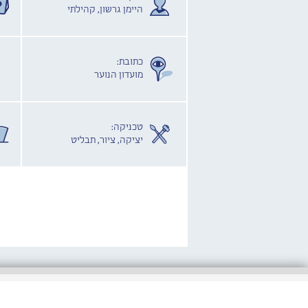
היימן גרשון, קהילתי
כתובת:
מועדון הנוער
טכניקה:
יציקה, ציור, תבליט