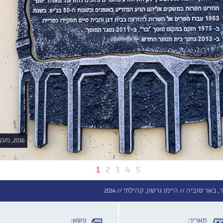
2016, מעצב הסמל הוא גרשון היימן, צילום: סמדר ברק
1
2
3
4
5
ר, באר טוביה //
היימן גרשון, קהילתי //
2014
תאריך:
נושא: