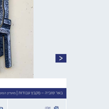
באר טוביה – מִקבץ עבודות |
מועדון הנוע
אמן: