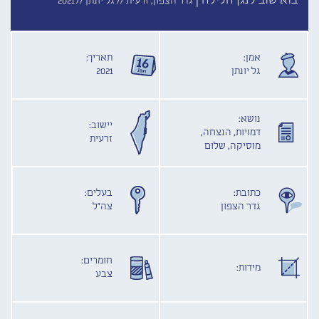
בוא שוב לנגן הלילה |
גדר הצפון, זרעית //
גל יונתן //
2021
אמן:
תאריך:
גל יונתן
2021
נושא:
יישוב:
דמויות, הנצחה,
זרעית
מוסיקה, שלום
כתובת:
בעלים:
גדר הצפון
צה"ל
חומרים:
מידות:
צבע