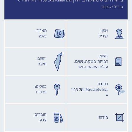
בחורה וכוס משקה בידהּ |
Mezclado Bar, אל מרין 4, חיפה //
קיריל //
2025
אמן:
תאריך:
קיריל
2025
נושא:
יישוב:
דמויות, משקה, נשים,
חיפה
עולם הצומח, פנאי
כתובת:
בעלים:
Mezclado Bar, אל מרין
פרטית
4
חומרים:
מידות:
צבע