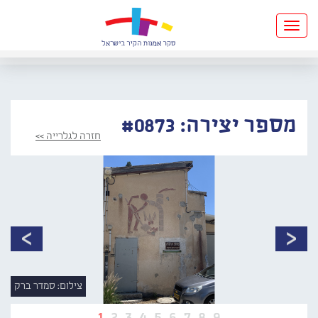
Toggle
navigation
מספר יצירה: #0873
חזרה לגלרייה >>
צילום: סמדר ברק
1
2
3
4
5
6
7
8
9