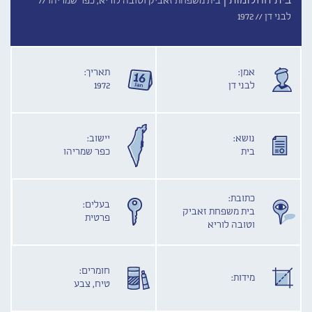
בית החלומות |
בית משפחת זאביק וטובה לוריא, כפר שמריהו //
לבני דן //
1972
אמן:
תאריך:
לבני דן
1972
נושא:
יישוב:
בית
כפר שמריהו
כתובת:
בעלים:
בית משפחת זאביק
פרטית
וטובה לוריא
חומרים:
מידות:
טיח, צבע