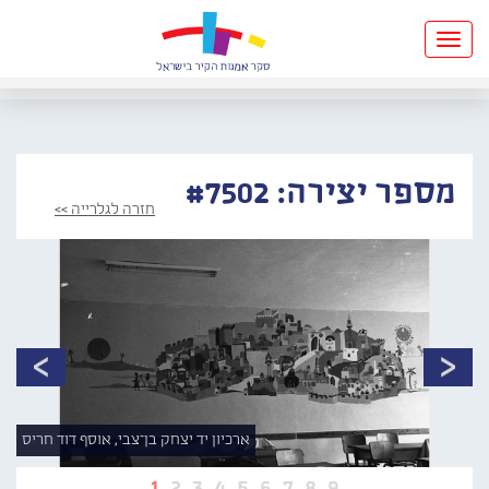
Toggle
navigation
מספר יצירה: #7502
חזרה לגלרייה >>
ארכיון יד יצחק בן־צבי, אוסף דוד חריס
1
2
3
4
5
6
7
8
9