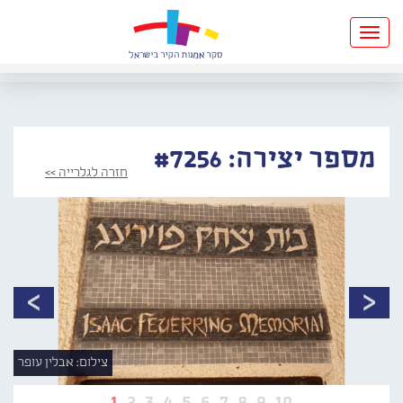
Toggle
navigation
מספר יצירה: #7256
חזרה לגלרייה >>
צילום: אבלין עופר
1
2
3
4
5
6
7
8
9
10