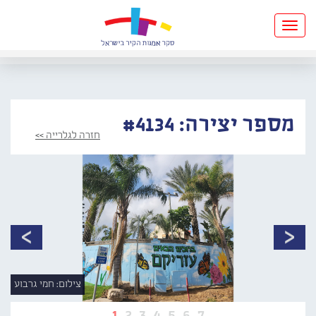
Toggle
navigation
מספר יצירה: #4134
חזרה לגלרייה >>
צילום: חמי גרבוע
1
2
3
4
5
6
7