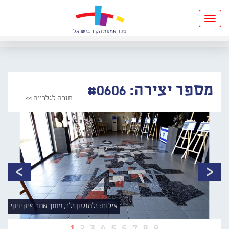
Toggle
navigation
מספר יצירה: #0606
חזרה לגלרייה >>
צילום: זלמנסון זלר, מתוך אתר פיקיויקי
1
2
3
4
5
6
7
8
9