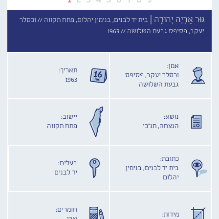
גּוּר אַרְיֵה יְהוּדָה |
בית יד לבנים, בנימין יהלום, פתח תקווה //
וכסלר
יעקב, פסיפס גבעת השלושה //
1963
אמן:
תאריך:
וכסלר יעקב, פסיפס
1963
גבעת השלושה
נושא:
יישוב:
הנצחה, תנ"כי
פתח תקווה
כתובת:
בעלים:
בית יד לבנים, בנימין
יד לבנים
יהלום
חומרים:
מידות: