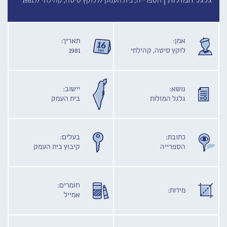
גלגל המזלות |
הספרייה, בית העמק //
לוקץ סיטה, קהילתי //
1981
אמן:
תאריך:
לוקץ סיטה, קהילתי
1981
נושא:
יישוב:
גלגל המזלות
בית העמק
כתובת:
בעלים:
הספרייה
קיבוץ בית העמק
חומרים:
מידות:
אמייל