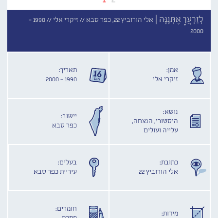
לְזַרְעֲךָ אֶתְּנֶנָּה |
אלי הורוביץ 22, כפר סבא //
זיקרי אלי //
1990 -
2000
אמן:
תאריך:
זיקרי אלי
1990 - 2000
נושא:
יישוב:
היסטורי, הנצחה,
כפר סבא
עלייה ועולים
כתובת:
בעלים:
אלי הורוביץ 22
עיריית כפר סבא
חומרים:
מידות: