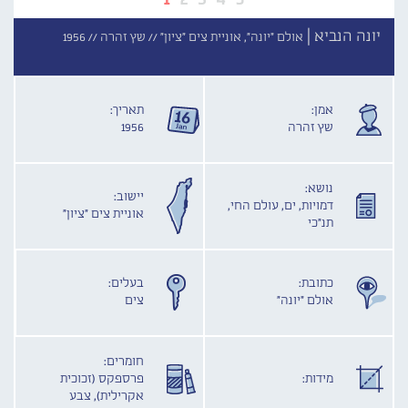
יונה הנביא |
אולם "יונה", אוניית צים "ציון" //
שץ זהרה //
1956
אמן:
תאריך:
שץ זהרה
1956
נושא:
יישוב:
דמויות, ים, עולם החי,
אוניית צים "ציון"
תנ"כי
כתובת:
בעלים:
אולם "יונה"
צים
חומרים:
מידות:
פרספקס (זכוכית
אקרילית), צבע