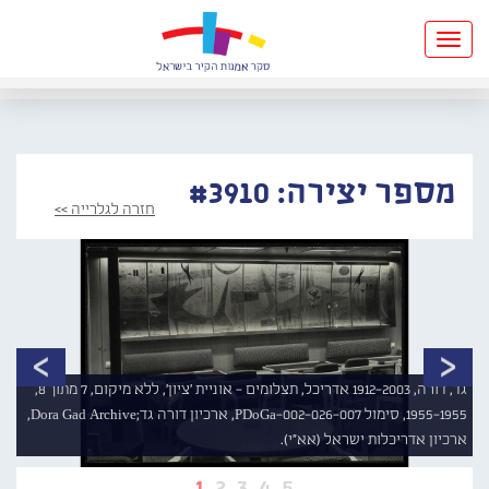
Toggle
navigation
מספר יצירה: #3910
חזרה לגלרייה >>
גד, דורה, 1912-2003 אדריכל, תצלומים - אוניית 'ציון', ללא מיקום, 7 מתוך 8,
1955-1955, סימול PDoGa-002-026-007, ארכיון דורה גד;Dora Gad Archive,
ארכיון אדריכלות ישראל (אא"י).
1
2
3
4
5