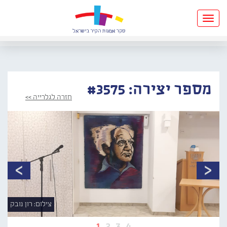
Toggle
navigation
מספר יצירה: #3575
חזרה לגלרייה >>
צילום: רון נובק
1
2
3
4