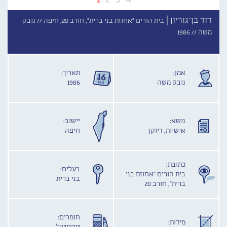
דוד בן־גוריון |
בית הורים "אחוזת בני ברית", חורב 20, חיפה //
נובק
משה //
1986
אמן:
תאריך:
נובק משה
1986
נושא:
יישוב:
אישיות, דיוקן
חיפה
כתובת:
בעלים:
בית הורים "אחוזת בני
בני ברית
ברית", חורב 20
חומרים:
מידות: