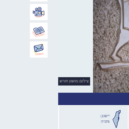
צילום: מושון חורש
יישוב:
נתניה