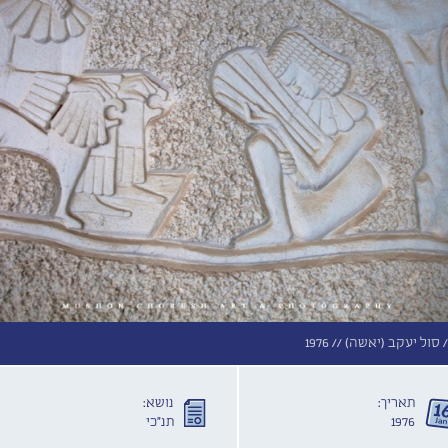
סול יעקב (יאשה) //
1976
תאריך:
נושא:
1976
תנ"כי