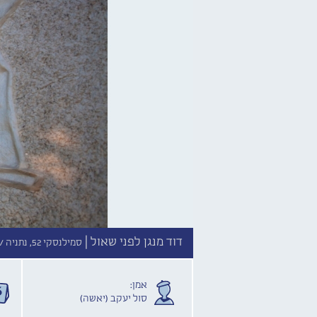
דוד מנגן לפני שאול |
סמילנסקי 52, נתניה //
אמן:
סול יעקב (יאשה)