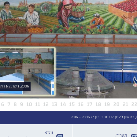
2006, רשת 1/2 חינם, מחלקת ירקות, משה לוי 8, באדיבות האמן
6
7
8
9
10
11
12
13
14
15
16
17
18
19
20
21
2
 ראשון לציון //
וינר דורון //
2006 - 2016
נושא:
תאריך: