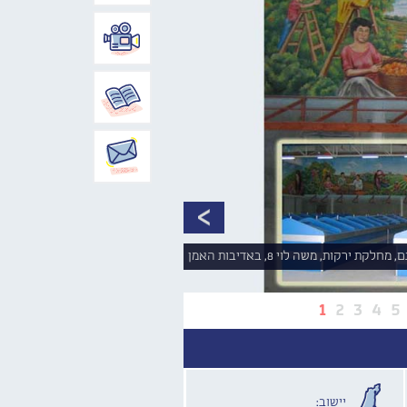
1
2
3
4
5
יישוב: