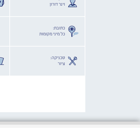
וינר דורון
כתובת:
כל מיני מקומות
טכניקה:
ציור