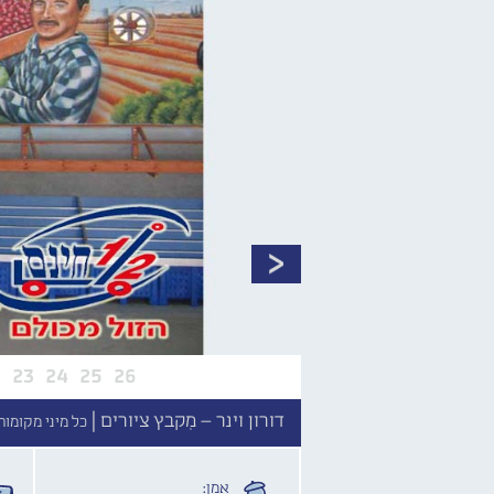
2
23
24
25
26
דורון וינר – מִקבץ ציורים |
כל מיני מקומות,
אמן: