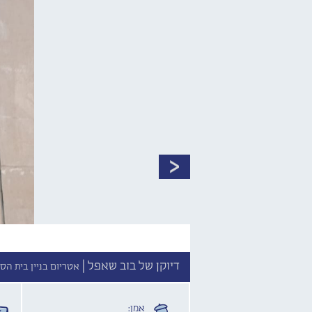
דיוקן של בוב שאפל |
אטריום בניין בית הס
אמן: