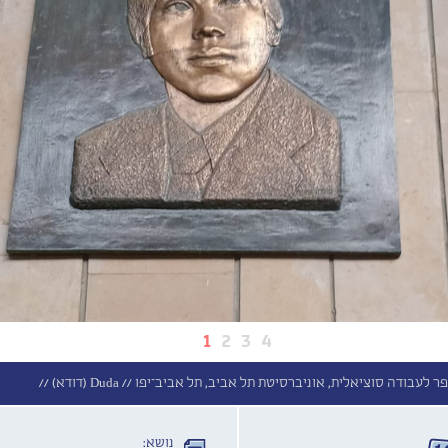
1
2
3
4
פר לעבודה סוציאלית, אוניברסיטת תל אביב, תל אביב־יפו //
Duda (דודא) //
נושא: