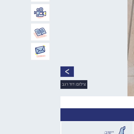
צילום: דוד רגב
יישוב: