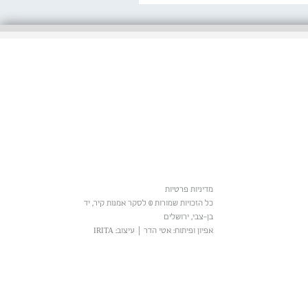
מדיניות פרטיות
כל הזכויות שמורות © לסקר אמנות קיר, יד
בן-צבי, ירושלים
אפיון ופיתוח: אטי הדר
|
עיצוב: IRITA