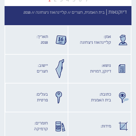
דיוקנאות |
בית האמנית, חצרים //
קליינהאוז ניצחונה //
2018
אמן:
תאריך:
קליינהאוז ניצחונה
2018
נושא:
יישוב:
דיוקן, דמויות
חצרים
כתובת:
בעלים:
בית האמנית
פרטית
חומרים:
מידות:
קרמיקה