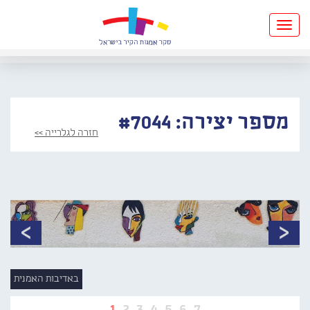
Toggle
navigation
מספר יצירה: #7044
חזרה לגלרייה >>
באדיבות האמנית
1
2
3
4
5
6
7